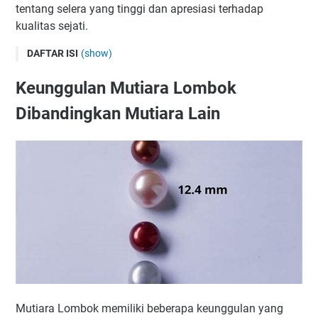
tentang selera yang tinggi dan apresiasi terhadap
kualitas sejati.
DAFTAR ISI
(show)
Keunggulan Mutiara Lombok Dibandingkan Mutiara Lain
Keunggulan Mutiara Lombok
Jenis-jenis Mutiara Lombok
Dibandingkan Mutiara Lain
Proses Budidaya Mutiara Lombok
Tips Memilih Mutiara Lombok Asli
Cara Merawat Perhiasan Mutiara Lombok
Investasi pada Keindahan dan Nilai
Tren Perhiasan Mutiara Lombok Terkini
Mutiara Lombok memiliki beberapa keunggulan yang